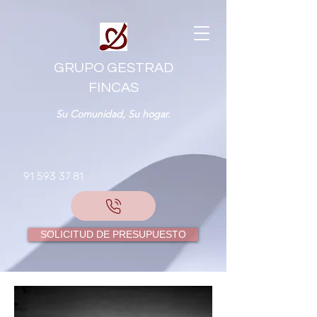
GRUPO GESTRAD
FINCAS
Su Comunidad, Su hogar.
91 593 37 81
SOLICITUD DE PRESUPUESTO