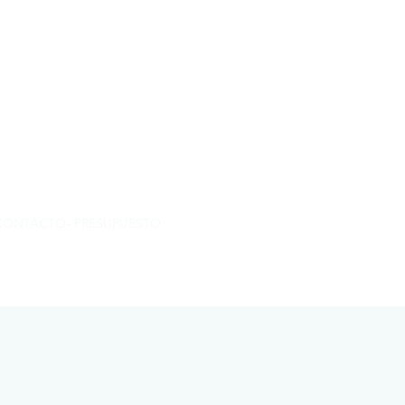
INCAS
CONTACTO- PRESUPUESTO
ON LINE
INFORMACION
Blog