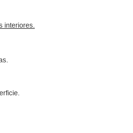
 interiores.
das.
rficie.