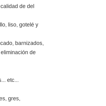
 calidad de del
o, liso, gotelé y
acado, barnizados,
 eliminación de
. etc...
es, gres,